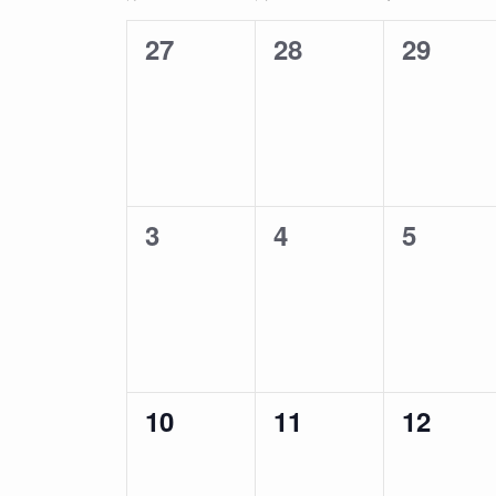
く
ゲ
ベ
だ
0
0
0
27
28
29
ー
ン
さ
シ
ト
イ
イ
イ
い
ョ
の
。
ベ
ベ
ベ
ン
カ
キ
ン
ン
ン
を
レ
ー
表
ン
ト
ト
ト
ワ
示
ダ
ー
0
0
0
3
4
5
,
,
,
ー
ド
イ
イ
イ
で
ベ
ベ
ベ
イ
ベ
ン
ン
ン
ン
ト
ト
ト
ト
0
0
0
10
11
12
,
,
,
を
検
イ
イ
イ
索
ベ
ベ
ベ