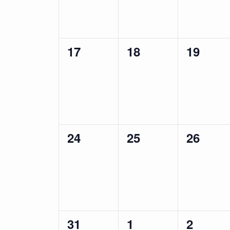
し
ン
ン
ン
ま
す
ト
ト
ト
。
0
0
0
17
18
19
,
,
,
イ
イ
イ
ベ
ベ
ベ
ン
ン
ン
ト
ト
ト
0
0
0
24
25
26
,
,
,
イ
イ
イ
ベ
ベ
ベ
ン
ン
ン
ト
ト
ト
0
0
0
31
1
2
,
,
,