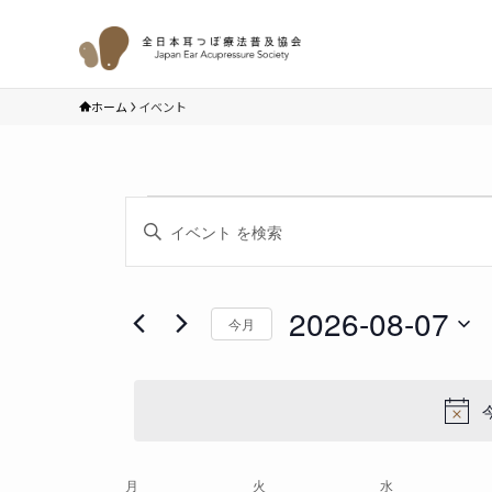
ホーム
イベント
イ
イ
キ
ベ
ベ
ー
ン
ン
ワ
ト
ト
ー
2026-08-07
を
今月
ド
検
日
を
索
付
入
し
を
力
て
選
し
ナ
択
て
ビ
イ
月
月曜日
火
火曜日
水
水曜日