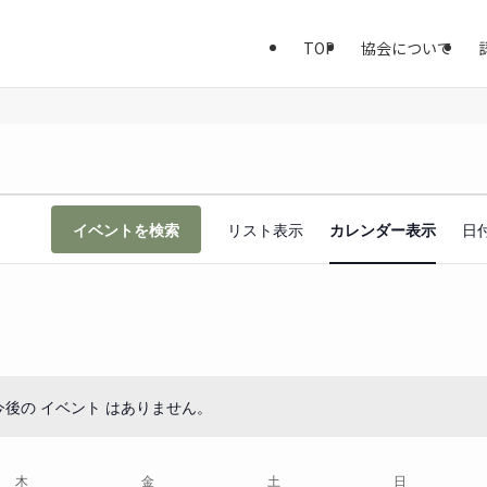
TOP
協会について
イ
イベントを検索
リスト表示
カレンダー表示
日
ベ
ン
ト
ビ
ュ
ー
ナ
今後の イベント はありません。
N
ビ
o
ゲ
t
ー
木
木曜日
金
金曜日
土
土曜日
日
日曜日