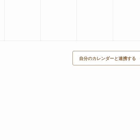
イ
イ
イ
イ
ベ
ベ
ベ
ベ
ン
ン
ン
ン
ト
ト
ト
ト
,
,
,
,
自分のカレンダーと連携する